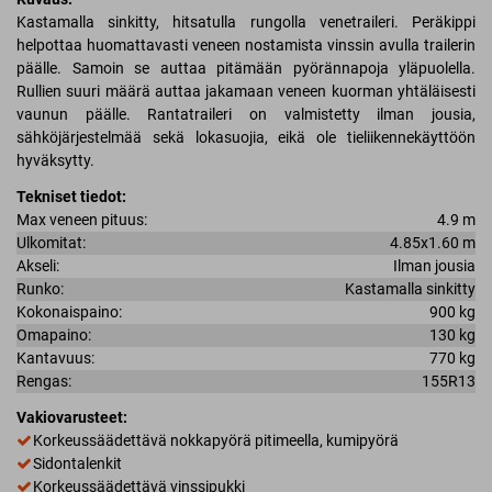
Kastamalla sinkitty, hitsatulla rungolla venetraileri. Peräkippi
helpottaa huomattavasti veneen nostamista vinssin avulla trailerin
päälle. Samoin se auttaa pitämään pyörännapoja yläpuolella.
Rullien suuri määrä auttaa jakamaan veneen kuorman yhtäläisesti
vaunun päälle. Rantatraileri on valmistetty ilman jousia,
sähköjärjestelmää sekä lokasuojia, eikä ole tieliikennekäyttöön
hyväksytty.
Tekniset tiedot:
Max veneen pituus:
4.9 m
Ulkomitat:
4.85x1.60 m
Akseli:
Ilman jousia
Runko:
Kastamalla sinkitty
Kokonaispaino:
900 kg
Omapaino:
130 kg
Kantavuus:
770 kg
Rengas:
155R13
Vakiovarusteet:
Korkeussäädettävä nokkapyörä pitimeella, kumipyörä
Sidontalenkit
Korkeussäädettävä vinssipukki