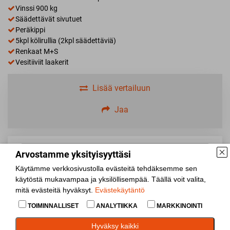
Vinssi 900 kg
Säädettävät sivutuet
Peräkippi
5kpl kölirullia (2kpl säädettäviä)
Renkaat M+S
Vesitiiviit laakerit
Lisää vertailuun
Jaa
Arvostamme yksityisyyttäsi
Käytämme verkkosivustolla evästeitä tehdäksemme sen
käytöstä mukavampaa ja yksilöllisempää. Täällä voit valita,
mitä evästeitä hyväksyt.
Evästekäytäntö
TOIMINNALLISET
ANALYTIIKKA
MARKKINOINTI
Hyväksy kaikki