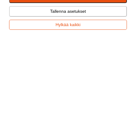
Tallenna asetukset
Hylkää kaikki
Lisävarusteet
Varaosat