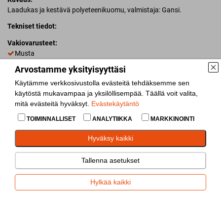
Laadukas ja kestävä polyeteenikuomu, valmistaja: Gansi.
Tekniset tiedot:
Vakiovarusteet:
Musta
Arvostamme yksityisyyttäsi
Lisää vertailuun
Käytämme verkkosivustolla evästeitä tehdäksemme sen
käytöstä mukavampaa ja yksilöllisempää. Täällä voit valita,
Jaa
mitä evästeitä hyväksyt.
Evästekäytäntö
TOIMINNALLISET
ANALYTIIKKA
MARKKINOINTI
Hyväksy kaikki
Varaosat
Tallenna asetukset
Saranat ja lavalukot
Hylkää kaikki
Kaane KPL 3.26x1.50x1.00 G-must
(
13136
)
Tiedustelu