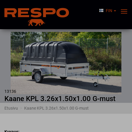
FIN
Togg
Nav
13136
Kaane KPL
3.26x1.50x1.00 G-must
Etusivu
Kaane KPL 3.26x1.50x1.00 G-must
Kuvaus: