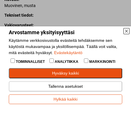
Muovinen, musta
Tekniset tiedot:
Vakiovarusteet:
Pakiautomaat
Arvostamme yksityisyyttäsi
Väike
Käytämme verkkosivustolla evästeitä tehdäksemme sen
käytöstä mukavampaa ja yksilöllisempää. Täällä voit valita,
Lisää vertailuun
mitä evästeitä hyväksyt.
Evästekäytäntö
TOIMINNALLISET
ANALYTIIKKA
MARKKINOINTI
Jaa
Hyväksy kaikki
Tallenna asetukset
Hylkää kaikki
Rengaskiila teline
(
3996
)
Tiedustelu