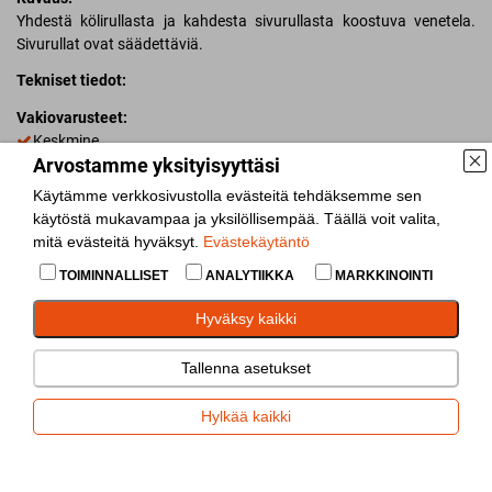
Yhdestä kölirullasta ja kahdesta sivurullasta koostuva venetela.
Sivurullat ovat säädettäviä.
Tekniset tiedot:
Vakiovarusteet:
Keskmine
Arvostamme yksityisyyttäsi
Lisää vertailuun
Käytämme verkkosivustolla evästeitä tehdäksemme sen
käytöstä mukavampaa ja yksilöllisempää. Täällä voit valita,
Jaa
mitä evästeitä hyväksyt.
Evästekäytäntö
TOIMINNALLISET
ANALYTIIKKA
MARKKINOINTI
Hyväksy kaikki
Varaosat
Tallenna asetukset
Venetrailereiden varaosat
Hylkää kaikki
Venetela
(
8932
)